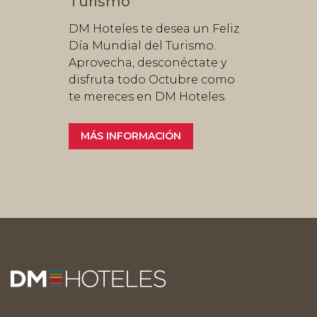
es
Turismo
Panam
en DM
equipo
DM Hoteles te desea un Feliz
Desde el 
el
Día Mundial del Turismo.
Antorch
s se
Aprovecha, desconéctate y
Panamer
 a
disfruta todo Octubre como
DM Hote
cimiento
te mereces en DM Hoteles.
Moquegu
Ayacuch
MÁS INFORMACIÓN
MÁS I