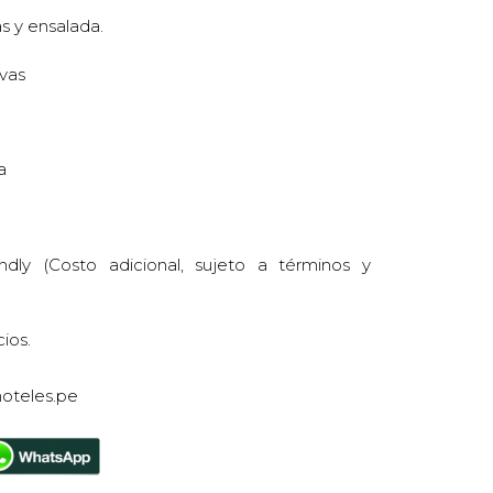
as y ensalada.
vas
a
dly (Costo adicional, sujeto a términos y
ios.
teles.pe