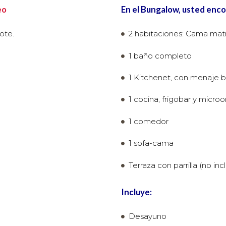
eo
En el Bungalow, usted enc
ote.
2 habitaciones: Cama matr
1 baño completo
1 Kitchenet, con menaje b
1 cocina, frigobar y micro
1 comedor
1 sofa-cama
Terraza con parrilla (no in
Incluye:
Desayuno