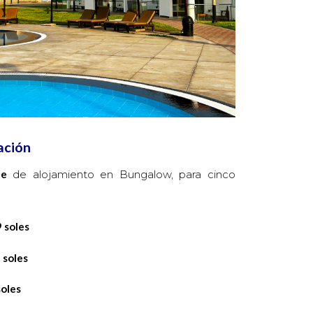
ación
he
de alojamiento en Bungalow, para cinco
9 soles
9 soles
soles