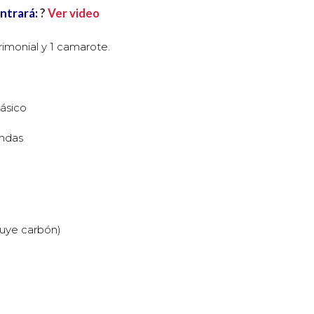
ontrará:
?
Ver video
imonial y 1 camarote.
ásico
ondas
cluye carbón)