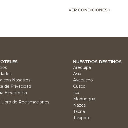
VER CONDICIONES
HOTELES
NUESTROS DESTINOS
ros
Arequipa
dades
Asia
ja con Nosotros
Ayacucho
ica de Privacidad
Cusco
ra Electrónica
Ica
Moquegua
Libro de Reclamaciones
Nazca
Tacna
Tarapoto